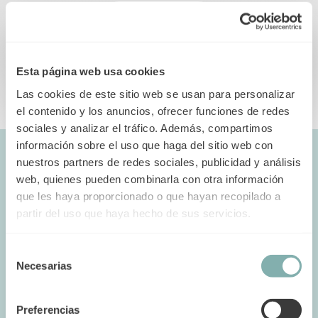
Lee mas
Esta página web usa cookies
Las cookies de este sitio web se usan para personalizar
el contenido y los anuncios, ofrecer funciones de redes
sociales y analizar el tráfico. Además, compartimos
información sobre el uso que haga del sitio web con
nuestros partners de redes sociales, publicidad y análisis
web, quienes pueden combinarla con otra información
que les haya proporcionado o que hayan recopilado a
Grupos de apoyo y servicios de
partir del uso que haya hecho de sus servicios.
asesoramiento
Selección
Necesarias
de
consentimiento
Abordar la dependencia de opioides es
un desafío, porque es una enfermedad
Preferencias